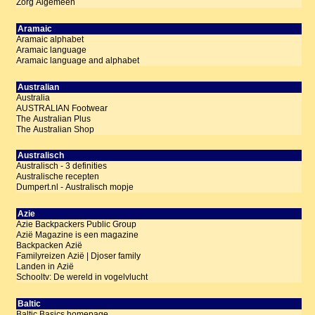
Zorg Algemeen
Aramaic
Aramaic alphabet
Aramaic language
Aramaic language and alphabet
Australian
Australia
AUSTRALIAN Footwear
The Australian Plus
The Australian Shop
Australisch
Australisch - 3 definities
Australische recepten
Dumpert.nl - Australisch mopje
Azie
Azie Backpackers Public Group
Azië Magazine is een magazine
Backpacken Azië
Familyreizen Azië | Djoser family
Landen in Azië
Schooltv: De wereld in vogelvlucht
Baltic
Baltic Basics homepage