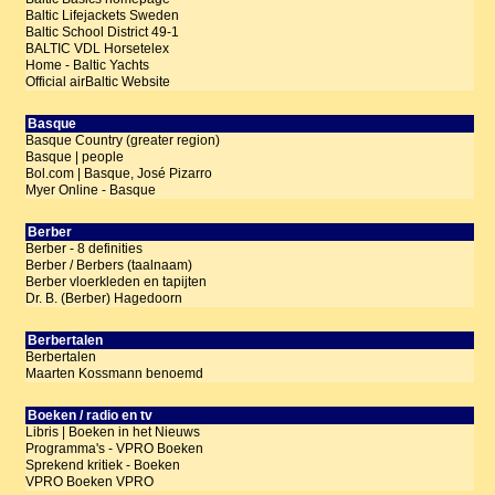
Baltic Lifejackets Sweden
Baltic School District 49-1
BALTIC VDL Horsetelex
Home - Baltic Yachts
Official airBaltic Website
Basque
Basque Country (greater region)
Basque | people
Bol.com | Basque, José Pizarro
Myer Online - Basque
Berber
Berber - 8 definities
Berber / Berbers (taalnaam)
Berber vloerkleden en tapijten
Dr. B. (Berber) Hagedoorn
Berbertalen
Berbertalen
Maarten Kossmann benoemd
Boeken / radio en tv
Libris | Boeken in het Nieuws
Programma's - VPRO Boeken
Sprekend kritiek - Boeken
VPRO Boeken VPRO